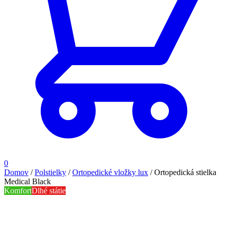
0
Domov
/
Polstielky
/
Ortopedické vložky lux
/
Ortopedická stielka
Medical Black
Komfort
Dlhé státie