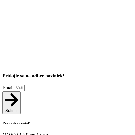
Pridajte sa na odber noviniek!
Email
Submit
Prevádzkovateľ
MONETA SK spol. s r.o.