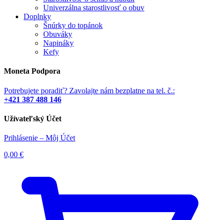
Univerzálna starostlivosť o obuv
Doplnky
Šnúrky do topánok
Obuváky
Napináky
Kefy
Moneta Podpora
Potrebujete poradiť? Zavolajte nám bezplatne na tel. č.:
+421 387 488 146
Užívateľský Účet
Prihlásenie – Môj Účet
0,00
€