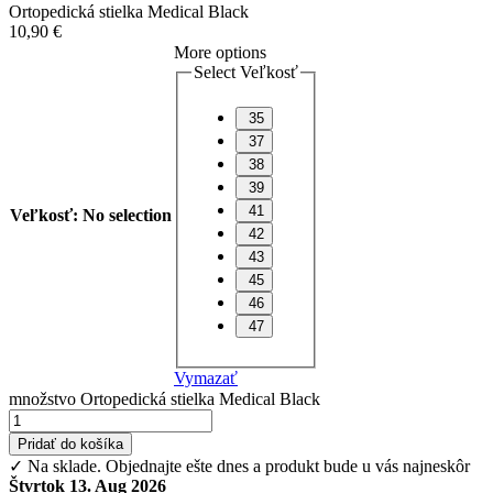
Ortopedická stielka Medical Black
10,90
€
More options
Select Veľkosť
35
37
38
39
41
Veľkosť
:
No selection
42
43
45
46
47
Vymazať
množstvo Ortopedická stielka Medical Black
Pridať do košíka
✓ Na sklade.
Objednajte ešte dnes a produkt bude u vás najneskôr
Štvrtok 13. Aug 2026