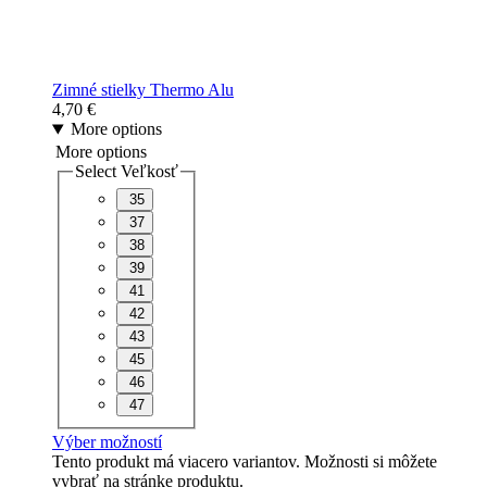
Zimné stielky Thermo Alu
4,70
€
More options
More options
Select Veľkosť
35
37
38
39
41
42
43
45
46
47
Výber možností
Tento produkt má viacero variantov. Možnosti si môžete
vybrať na stránke produktu.