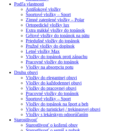
Podľa vlastnosti
Antišokové vložky
Športové vložky – Sport
Zimné zateplené vložky – Polar
Ortopedické vložky lux
Extra mäkké vložky do topánok
Gélové vložky do topánok na pätu
Priedušné vložky do topánok
Pružné vložky do doplnok
Letné vložky Max
Vložky do topánok proti zápachu
Pracovné vložky do topánok
Vložky na absorpciu potu
Druhu obuvi
Vložky do elegantnej obuvi
Vložky do každodennej obuvi
Vložky do pracovnej obuvi
Pracovné vložky do topánok
Športové vložky – Sport
Vložky do topánok na šport a beh
Vložky do turistickej / trekingovej obuvi
Vložky s lekárskym odporúčaním
Starostlivosť
Starostlivosť o koženú obuv
Starostlivosť o semiš a nubuk