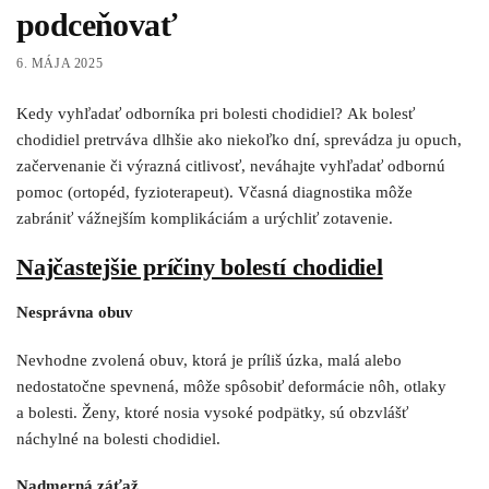
podceňovať
6. MÁJA 2025
Kedy vyhľadať odborníka pri bolesti chodidiel? Ak bolesť
chodidiel pretrváva dlhšie ako niekoľko dní, sprevádza ju opuch,
začervenanie či výrazná citlivosť, neváhajte vyhľadať odbornú
pomoc (ortopéd, fyzioterapeut). Včasná diagnostika môže
zabrániť vážnejším komplikáciám a urýchliť zotavenie.
Najčastejšie príčiny bolestí chodidiel
Nesprávna obuv
Nevhodne zvolená obuv, ktorá je príliš úzka, malá alebo
nedostatočne spevnená, môže spôsobiť deformácie nôh, otlaky
a bolesti. Ženy, ktoré nosia vysoké podpätky, sú obzvlášť
náchylné na bolesti chodidiel.
Nadmerná záťaž