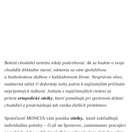
Bolesti chodidiel netreba nikdy podceňovať. Ak sa budete o svoje
chodidlá dôkladne starať, odmenia sa vám spoľahlivou
a bezbolestnou službou v každodennom živote. Nesprávna obuv,
nadmerná záťaž či deformity nohy patria k najčastejším príčinám
nepríjemných ťažkostí. Jedným z najúčinnejších riešení sú
pritom
ortopedické stielky
, ktoré pomáhajú pri správnom držaní
chodidiel a predchádzajú tak vzniku ďalších problémov.
Spoločnosť MONETA vám ponúka
stielky,
ktoré zohľadňujú
individuálne potreby – či už ste športovec, zamestnanec pracujúci