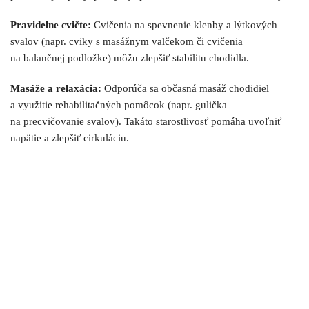
Pravidelne cvičte:
Cvičenia na spevnenie klenby a lýtkových
svalov (napr. cviky s masážnym valčekom či cvičenia
na balančnej podložke) môžu zlepšiť stabilitu chodidla.
Masáže a relaxácia:
Odporúča sa občasná masáž chodidiel
a využitie rehabilitačných pomôcok (napr. gulička
na precvičovanie svalov). Takáto starostlivosť pomáha uvoľniť
napätie a zlepšiť cirkuláciu.