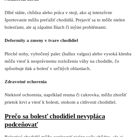
Dlhé státie, chôdza alebo práca v stoji, ako aj intenzívne
športovanie môžu preťažiť chodidlá. Prejaviť sa to môže nielen
bolesťami, ale aj zápalmi šliach či inými problémami.
Deformity a zmeny v tvare chodidiel
Ploché nohy, vybočený palec (hallux valgus) alebo vysoká klenba
môžu viesť k nesprávnemu rozloženiu váhy na chodidle, čo
spôsobuje tlak a bolesť v určitých oblastiach.
Zdravotné ochorenia
Niektoré ochorenia, napríklad reuma či cukrovka, môžu zhoršiť
prietok krvi a viesť k bolesti, otokom a citlivosti chodidiel.
Prečo sa bolesť chodidiel nevypláca
podceňovať
Bolestivé chodidlá môžu ovplyvniť nielen vašu chôdzu, ale aj