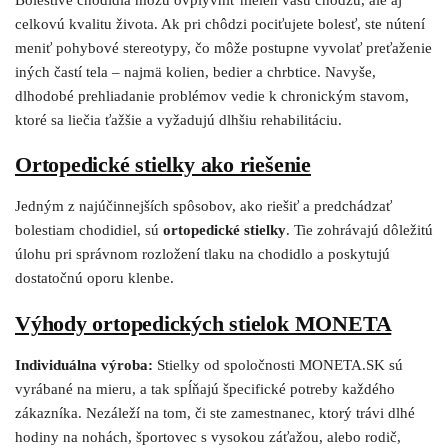
celkovú kvalitu života. Ak pri chôdzi pociťujete bolesť, ste nútení
meniť pohybové stereotypy, čo môže postupne vyvolať preťaženie
iných častí tela – najmä kolien, bedier a chrbtice. Navyše,
dlhodobé prehliadanie problémov vedie k chronickým stavom,
ktoré sa liečia ťažšie a vyžadujú dlhšiu rehabilitáciu.
Ortopedické stielky ako riešenie
Jedným z najúčinnejších spôsobov, ako riešiť a predchádzať
bolestiam chodidiel, sú
ortopedické stielky
. Tie zohrávajú dôležitú
úlohu pri správnom rozložení tlaku na chodidlo a poskytujú
dostatočnú oporu klenbe.
Výhody ortopedických stielok MONETA
Individuálna výroba:
Stielky od spoločnosti MONETA.SK sú
vyrábané na mieru, a tak spĺňajú špecifické potreby každého
zákazníka. Nezáleží na tom, či ste zamestnanec, ktorý trávi dlhé
hodiny na nohách, športovec s vysokou záťažou, alebo rodič,