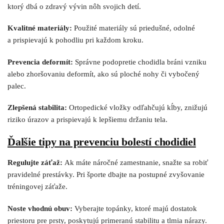
ktorý dbá o zdravý vývin nôh svojich detí.
Kvalitné materiály:
Použité materiály sú priedušné, odolné
a prispievajú k pohodliu pri každom kroku.
Prevencia deformít:
Správne podopretie chodidla bráni vzniku
alebo zhoršovaniu deformít, ako sú ploché nohy či vybočený
palec.
Zlepšená stabilita:
Ortopedické vložky odľahčujú kĺby, znižujú
riziko úrazov a prispievajú k lepšiemu držaniu tela.
Ďalšie tipy na prevenciu bolestí chodidiel
Regulujte záťaž:
Ak máte náročné zamestnanie, snažte sa robiť
pravidelné prestávky. Pri športe dbajte na postupné zvyšovanie
tréningovej záťaže.
Noste vhodnú obuv:
Vyberajte topánky, ktoré majú dostatok
priestoru pre prsty, poskytujú primeranú stabilitu a tlmia nárazy.