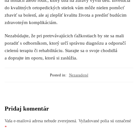
na nohách alebo rodič, ktorý dbá na zdravý vývin detí. Investícia
do kvalitných ortopedických stielok vám môže nielen pomôcť
zbaviť sa bolestí, ale aj zlepšiť kvalitu života a predísť budúcim
zdravotným komplikáciám.
Nezabúdajte, že pri pretrvávajúcich ťažkostiach by ste sa mali
poradiť s odborníkom, ktorý určí správnu diagnózu a odporučí
cielenú terapiu či rehabilitáciu. Starajte sa o svoje chodidlá
a doprajte im oporu, ktorú si zaslúžia.
Posted in:
Nezaradené
Pridaj komentár
Vaša e-mailová adresa nebude zverejnená.
Vyžadované polia sú označené
*