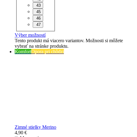
43
45
46
47
Výber možností
Tento produkt má viacero variantov. Možnosti si môžete
vybrať na stránke produktu.
Komfort
Opora pri chôdzi
Zimné stielky Merino
4,90
€