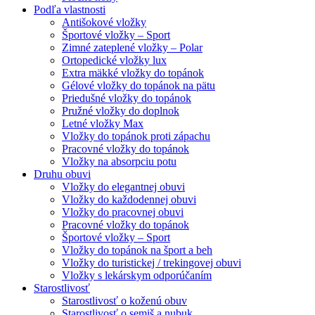
Podľa vlastnosti
Antišokové vložky
Športové vložky – Sport
Zimné zateplené vložky – Polar
Ortopedické vložky lux
Extra mäkké vložky do topánok
Gélové vložky do topánok na pätu
Priedušné vložky do topánok
Pružné vložky do doplnok
Letné vložky Max
Vložky do topánok proti zápachu
Pracovné vložky do topánok
Vložky na absorpciu potu
Druhu obuvi
Vložky do elegantnej obuvi
Vložky do každodennej obuvi
Vložky do pracovnej obuvi
Pracovné vložky do topánok
Športové vložky – Sport
Vložky do topánok na šport a beh
Vložky do turistickej / trekingovej obuvi
Vložky s lekárskym odporúčaním
Starostlivosť
Starostlivosť o koženú obuv
Starostlivosť o semiš a nubuk