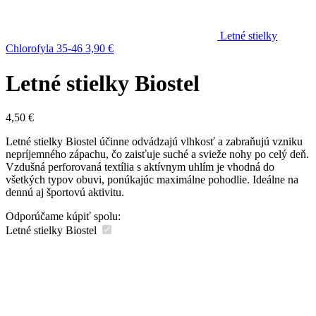
Letné stielky
Chlorofyla 35-46
3,90
€
Letné stielky Biostel
4,50
€
Letné stielky Biostel účinne odvádzajú vlhkosť a zabraňujú vzniku
nepríjemného zápachu, čo zaisťuje suché a svieže nohy po celý deň.
Vzdušná perforovaná textília s aktívnym uhlím je vhodná do
všetkých typov obuvi, ponúkajúc maximálne pohodlie. Ideálne na
dennú aj športovú aktivitu.
Odporúčame kúpiť spolu:
Letné stielky Biostel