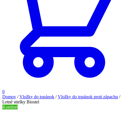
0
Domov
/
Vložky do topánok
/
Vložky do topánok proti zápachu
/
Letné stielky Biostel
Komfort