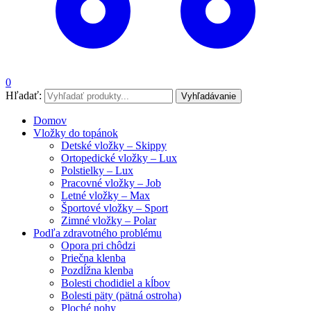
0
Hľadať:
Vyhľadávanie
Domov
Vložky do topánok
Detské vložky – Skippy
Ortopedické vložky – Lux
Polstielky – Lux
Pracovné vložky – Job
Letné vložky – Max
Športové vložky – Sport
Zimné vložky – Polar
Podľa zdravotného problému
Opora pri chôdzi
Priečna klenba
Pozdĺžna klenba
Bolesti chodidiel a kĺbov
Bolesti päty (pätná ostroha)
Ploché nohy