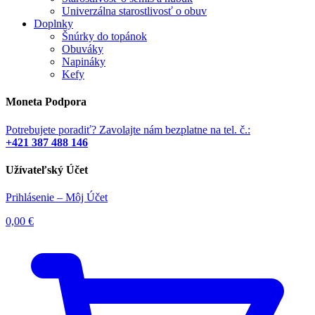
Univerzálna starostlivosť o obuv
Doplnky
Šnúrky do topánok
Obuváky
Napináky
Kefy
Moneta Podpora
Potrebujete poradiť? Zavolajte nám bezplatne na tel. č.:
+421 387 488 146
Užívateľský Účet
Prihlásenie – Môj Účet
0,00
€