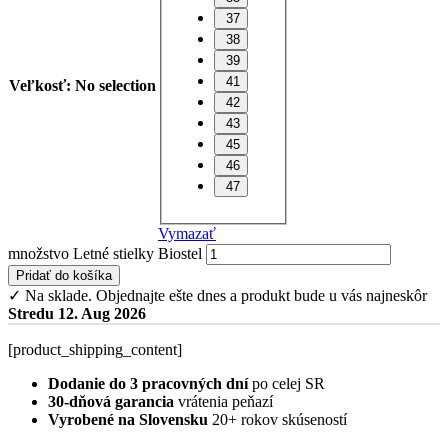
37
38
39
41
Veľkosť
:
No selection
42
43
45
46
47
Vymazať
množstvo Letné stielky Biostel
Pridať do košíka
✓ Na sklade.
Objednajte ešte dnes a produkt bude u vás najneskôr
Stredu 12. Aug 2026
[product_shipping_content]
Dodanie do 3 pracovných dní
po celej SR
30-dňová garancia
vrátenia peňazí
Vyrobené na Slovensku
20+ rokov skúseností