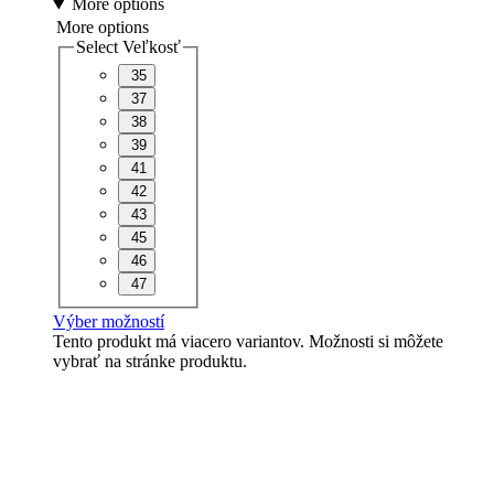
More options
More options
Select Veľkosť
35
37
38
39
41
42
43
45
46
47
Výber možností
Tento produkt má viacero variantov. Možnosti si môžete
vybrať na stránke produktu.