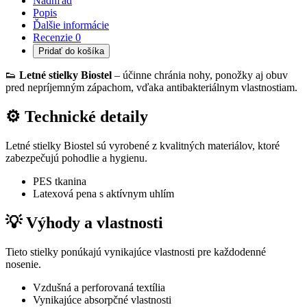
Nadhľad
Popis
Ďalšie informácie
Recenzie
0
Pridať do košíka
👟
Letné stielky Biostel
– účinne chránia nohy, ponožky aj obuv
pred nepríjemným zápachom, vďaka antibakteriálnym vlastnostiam.
⚙ Technické detaily
Letné stielky Biostel sú vyrobené z kvalitných materiálov, ktoré
zabezpečujú pohodlie a hygienu.
PES tkanina
Latexová pena s aktívnym uhlím
💡 Výhody a vlastnosti
Tieto stielky ponúkajú vynikajúce vlastnosti pre každodenné
nosenie.
Vzdušná a perforovaná textília
Vynikajúce absorpčné vlastnosti