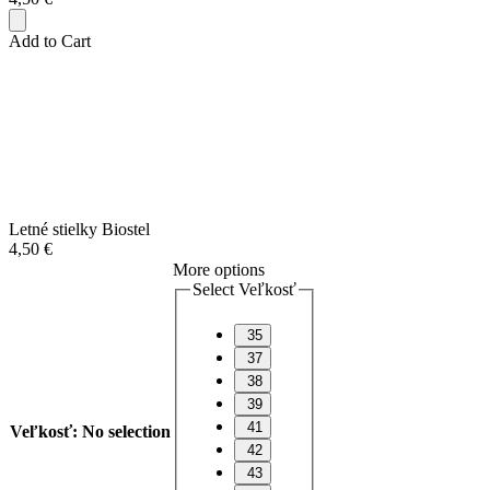
Add to Cart
Letné stielky Biostel
4,50
€
More options
Select Veľkosť
35
37
38
39
41
Veľkosť
:
No selection
42
43