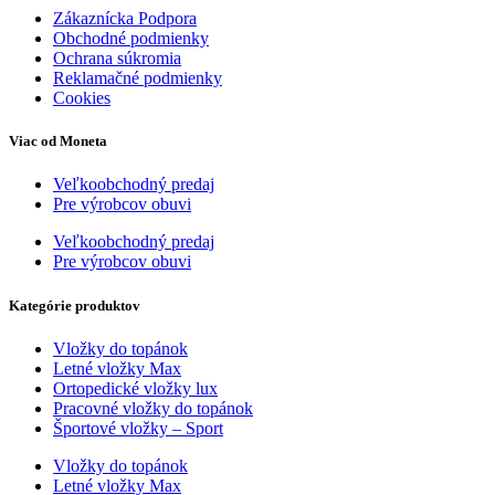
Zákaznícka Podpora
Obchodné podmienky
Ochrana súkromia
Reklamačné podmienky
Cookies
Viac od Moneta
Veľkoobchodný predaj
Pre výrobcov obuvi
Veľkoobchodný predaj
Pre výrobcov obuvi
Kategórie produktov
Vložky do topánok
Letné vložky Max
Ortopedické vložky lux
Pracovné vložky do topánok
Športové vložky – Sport
Vložky do topánok
Letné vložky Max