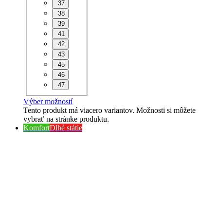
37
38
39
41
42
43
45
46
47
Výber možností
Tento produkt má viacero variantov. Možnosti si môžete
vybrať na stránke produktu.
Komfort
Dlhé státie