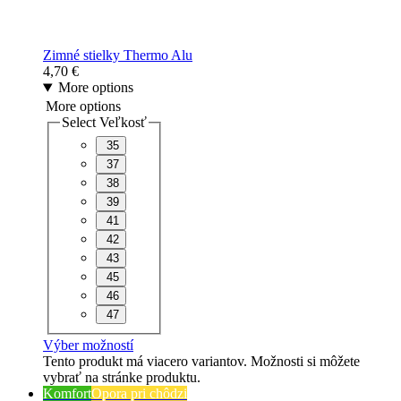
Zimné stielky Thermo Alu
4,70
€
More options
More options
Select Veľkosť
35
37
38
39
41
42
43
45
46
47
Výber možností
Tento produkt má viacero variantov. Možnosti si môžete
vybrať na stránke produktu.
Komfort
Opora pri chôdzi