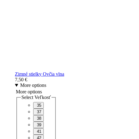
Zimné stielky Ovčia vlna
7,50
€
More options
More options
Select Veľkosť
35
37
38
39
41
42