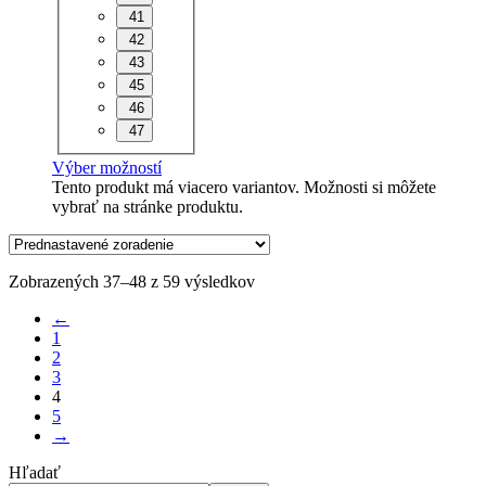
41
42
43
45
46
47
Výber možností
Tento produkt má viacero variantov. Možnosti si môžete
vybrať na stránke produktu.
Zobrazených 37–48 z 59 výsledkov
←
1
2
3
4
5
→
Hľadať