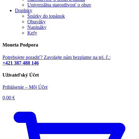
Univerzálna starostlivosť o obuv
Doplnky
Šnúrky do topánok
Obuváky
Napináky
Kefy
Moneta Podpora
Potrebujete poradiť? Zavolajte nám bezplatne na tel. č.:
+421 387 488 146
Užívateľský Účet
Prihlásenie – Môj Účet
0,00
€