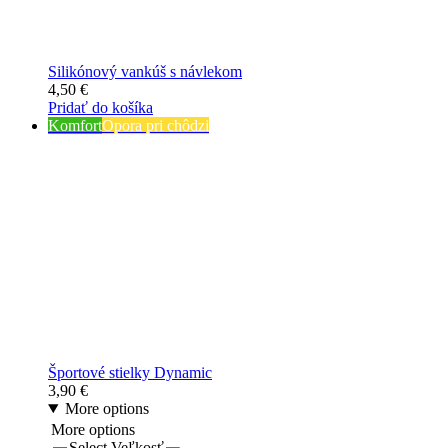
Silikónový vankúš s návlekom
4,50
€
Pridať do košíka
Komfort
Opora pri chôdzi
Športové stielky Dynamic
3,90
€
More options
More options
Select Veľkosť