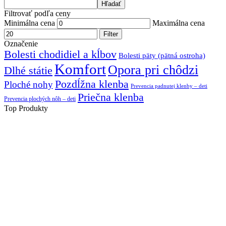
Hľadať
Filtrovať podľa ceny
Minimálna cena
Maximálna cena
Filter
Označenie
Bolesti chodidiel a kĺbov
Bolesti päty (pätná ostroha)
Komfort
Opora pri chôdzi
Dlhé státie
Pozdĺžna klenba
Ploché nohy
Prevencia padnutej klenby – deti
Priečna klenba
Prevencia plochých nôh – deti
Top Produkty