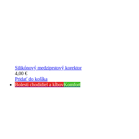
Silikónový medziprstový korektor
4,00
€
Pridať do košíka
Bolesti chodidiel a kĺbov
Komfort