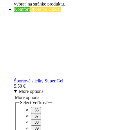
vybrať na stránke produktu.
Komfort
Opora pri chôdzi
Športové stielky Super Gel
5,50
€
More options
More options
Select Veľkosť
35
37
38
39