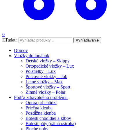
0
Hľadať:
Vyhľadávanie
Domov
Vložky do topánok
Detské vložky – Skippy
Ortopedické vložky – Lux
Polstielky – Lux
Pracovné vložky – Job
Letné vložky – Max
Športové vložky – Sport
Zimné vložky – Polar
Podľa zdravotného problému
Opora pri chôdzi
Priečna klenba
Pozdĺžna klenba
Bolesti chodidiel a kĺbov
Bolesti päty (pätná ostroha)
Ploché nohy