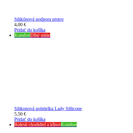
Silikónová podpora prstov
4,00
€
Pridať do košíka
Komfort
Dlhé státie
Silikonová polstielka Lady Sillicone
5,50
€
Pridať do košíka
Bolesti chodidiel a kĺbov
Komfort