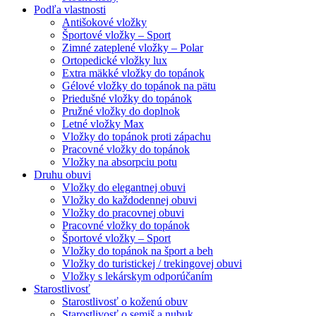
Podľa vlastnosti
Antišokové vložky
Športové vložky – Sport
Zimné zateplené vložky – Polar
Ortopedické vložky lux
Extra mäkké vložky do topánok
Gélové vložky do topánok na pätu
Priedušné vložky do topánok
Pružné vložky do doplnok
Letné vložky Max
Vložky do topánok proti zápachu
Pracovné vložky do topánok
Vložky na absorpciu potu
Druhu obuvi
Vložky do elegantnej obuvi
Vložky do každodennej obuvi
Vložky do pracovnej obuvi
Pracovné vložky do topánok
Športové vložky – Sport
Vložky do topánok na šport a beh
Vložky do turistickej / trekingovej obuvi
Vložky s lekárskym odporúčaním
Starostlivosť
Starostlivosť o koženú obuv
Starostlivosť o semiš a nubuk