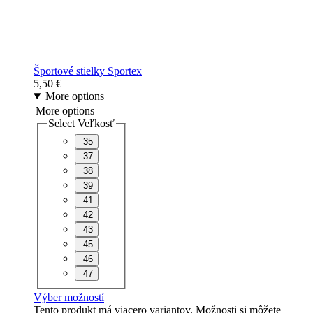
Športové stielky Sportex
5,50
€
More options
More options
Select Veľkosť
35
37
38
39
41
42
43
45
46
47
Výber možností
Tento produkt má viacero variantov. Možnosti si môžete