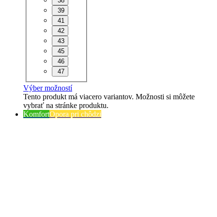
38
39
41
42
43
45
46
47
Výber možností
Tento produkt má viacero variantov. Možnosti si môžete
vybrať na stránke produktu.
Komfort
Opora pri chôdzi