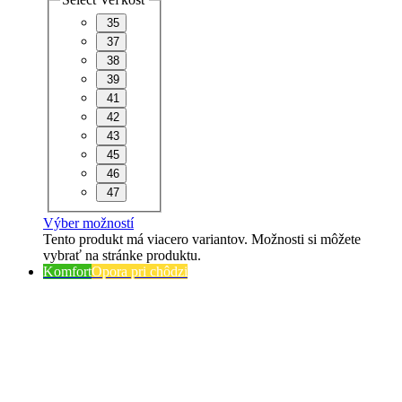
35
37
38
39
41
42
43
45
46
47
Výber možností
Tento produkt má viacero variantov. Možnosti si môžete
vybrať na stránke produktu.
Komfort
Opora pri chôdzi