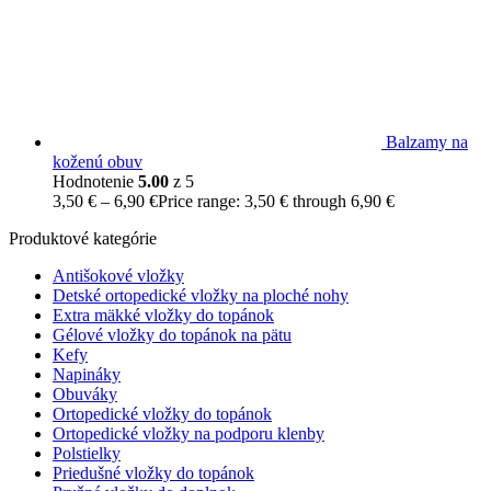
Balzamy na
koženú obuv
Hodnotenie
5.00
z 5
3,50
€
–
6,90
€
Price range: 3,50 € through 6,90 €
Produktové kategórie
Antišokové vložky
Detské ortopedické vložky na ploché nohy
Extra mäkké vložky do topánok
Gélové vložky do topánok na pätu
Kefy
Napináky
Obuváky
Ortopedické vložky do topánok
Ortopedické vložky na podporu klenby
Polstielky
Priedušné vložky do topánok