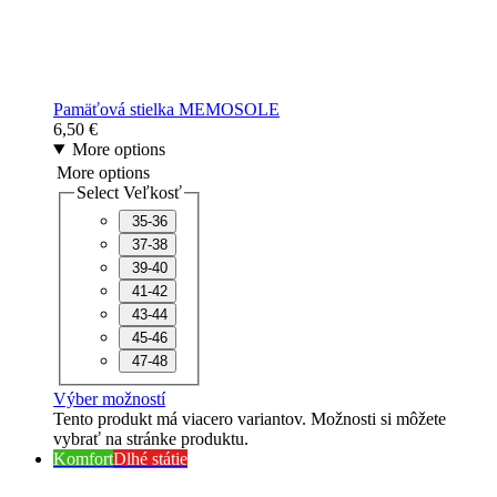
Pamäťová stielka MEMOSOLE
6,50
€
More options
More options
Select Veľkosť
35-36
37-38
39-40
41-42
43-44
45-46
47-48
Výber možností
Tento produkt má viacero variantov. Možnosti si môžete
vybrať na stránke produktu.
Komfort
Dlhé státie