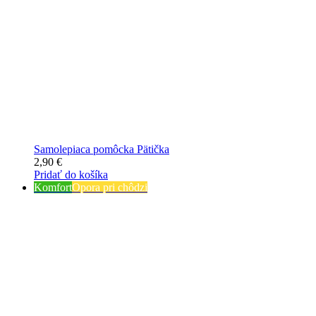
Samolepiaca pomôcka Pätička
2,90
€
Pridať do košíka
Komfort
Opora pri chôdzi