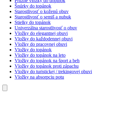
Pružné vložky do doplnok
Šnúrky do topánok
Starostlivosť o koženú obuv
Starostlivosť o semiš a nubuk
Stielky do topánok
Univerzálna starostlivosť o obuv
Vložky do elegantnej obuvi
Vložky do každodennej obuvi
Vložky do pracovnej obuvi
Vložky do topánok
Vložky do topánok na leto
Vložky do topánok na šport a beh
Vložky do topánok proti zápachu
Vložky do turistickej / trekingovej obuvi
Vložky na absorpciu potu