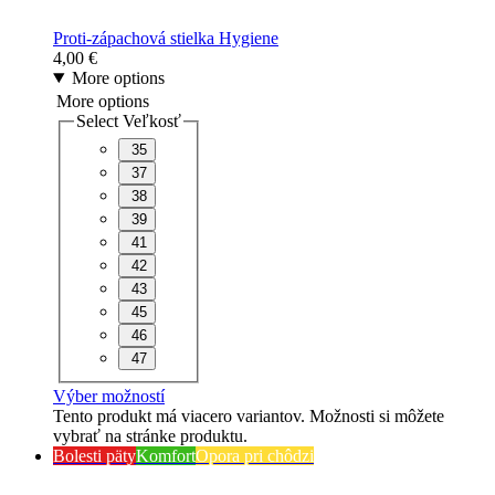
Proti-zápachová stielka Hygiene
4,00
€
More options
More options
Select Veľkosť
35
37
38
39
41
42
43
45
46
47
Výber možností
Tento produkt má viacero variantov. Možnosti si môžete
vybrať na stránke produktu.
Bolesti päty
Komfort
Opora pri chôdzi