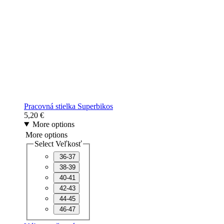
Pracovná stielka Superbikos
5,20
€
More options
More options
Select Veľkosť
36-37
38-39
40-41
42-43
44-45
46-47