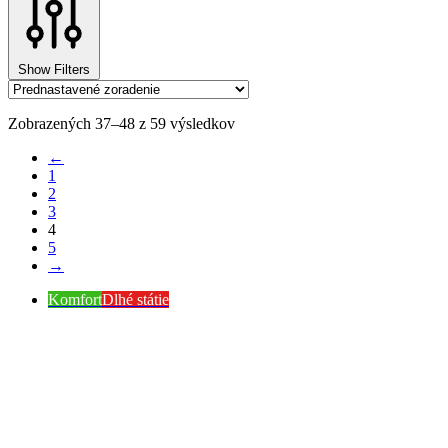
Show Filters
Zobrazených 37–48 z 59 výsledkov
←
1
2
3
4
5
→
Komfort
Dlhé státie