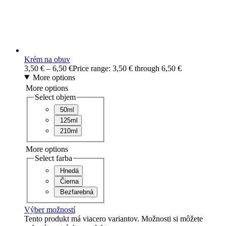
Krém na obuv
3,50
€
–
6,50
€
Price range: 3,50 € through 6,50 €
More options
More options
Select objem
50ml
125ml
210ml
More options
Select farba
Hnedá
Čierna
Bezfarebná
Výber možností
Tento produkt má viacero variantov. Možnosti si môžete