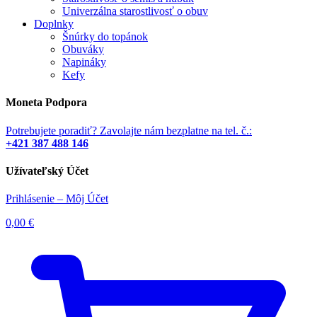
Univerzálna starostlivosť o obuv
Doplnky
Šnúrky do topánok
Obuváky
Napináky
Kefy
Moneta Podpora
Potrebujete poradiť? Zavolajte nám bezplatne na tel. č.:
+421 387 488 146
Užívateľský Účet
Prihlásenie – Môj Účet
0,00
€