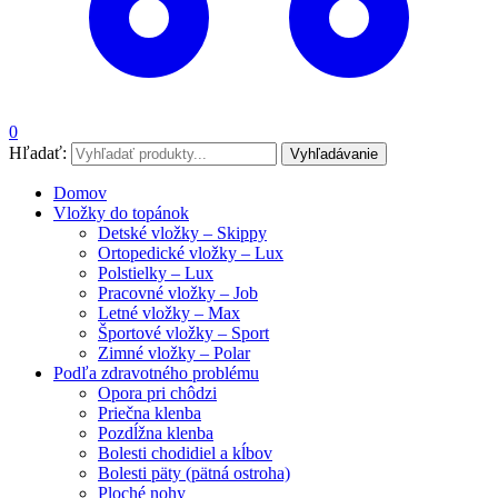
0
Hľadať:
Vyhľadávanie
Domov
Vložky do topánok
Detské vložky – Skippy
Ortopedické vložky – Lux
Polstielky – Lux
Pracovné vložky – Job
Letné vložky – Max
Športové vložky – Sport
Zimné vložky – Polar
Podľa zdravotného problému
Opora pri chôdzi
Priečna klenba
Pozdĺžna klenba
Bolesti chodidiel a kĺbov
Bolesti päty (pätná ostroha)
Ploché nohy