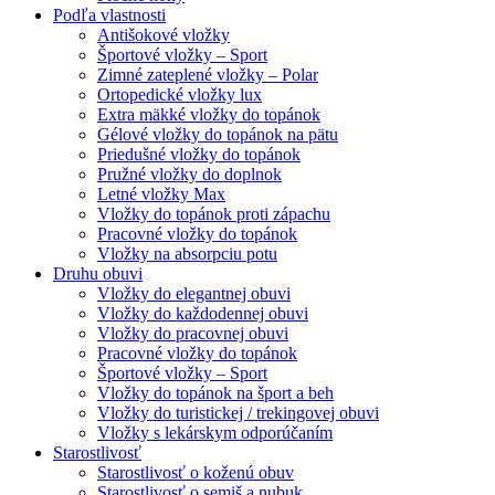
Podľa vlastnosti
Antišokové vložky
Športové vložky – Sport
Zimné zateplené vložky – Polar
Ortopedické vložky lux
Extra mäkké vložky do topánok
Gélové vložky do topánok na pätu
Priedušné vložky do topánok
Pružné vložky do doplnok
Letné vložky Max
Vložky do topánok proti zápachu
Pracovné vložky do topánok
Vložky na absorpciu potu
Druhu obuvi
Vložky do elegantnej obuvi
Vložky do každodennej obuvi
Vložky do pracovnej obuvi
Pracovné vložky do topánok
Športové vložky – Sport
Vložky do topánok na šport a beh
Vložky do turistickej / trekingovej obuvi
Vložky s lekárskym odporúčaním
Starostlivosť
Starostlivosť o koženú obuv
Starostlivosť o semiš a nubuk