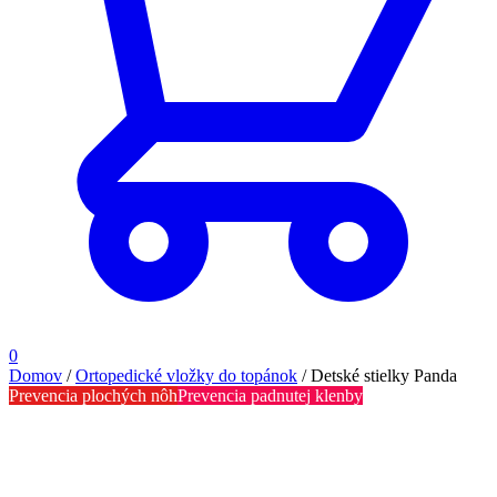
0
Domov
/
Ortopedické vložky do topánok
/
Detské stielky Panda
Prevencia plochých nôh
Prevencia padnutej klenby