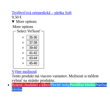
Trojštvrťová ortopedická – stielka Soft
9,50
€
More options
More options
Select Veľkosť
35-36
37-38
39-40
41-42
43-44
45-46
Výber možností
Tento produkt má viacero variantov. Možnosti si môžete
vybrať na stránke produktu.
Bolesti chodidiel a kĺbov
Ploché nohy
Pozdĺžna klenba
Priečna
klenba