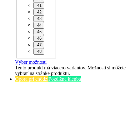
41
42
43
44
45
46
47
48
Výber možností
Tento produkt má viacero variantov. Možnosti si môžete
vybrať na stránke produktu.
Opora pri chôdzi
Pozdĺžna klenba