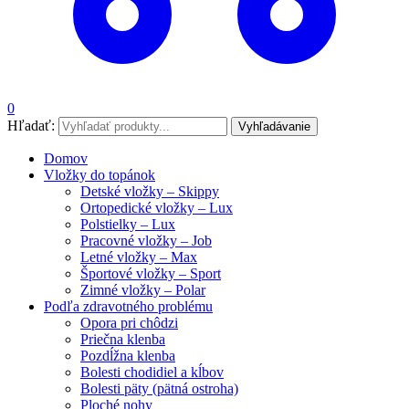
0
Hľadať:
Vyhľadávanie
Domov
Vložky do topánok
Detské vložky – Skippy
Ortopedické vložky – Lux
Polstielky – Lux
Pracovné vložky – Job
Letné vložky – Max
Športové vložky – Sport
Zimné vložky – Polar
Podľa zdravotného problému
Opora pri chôdzi
Priečna klenba
Pozdĺžna klenba
Bolesti chodidiel a kĺbov
Bolesti päty (pätná ostroha)
Ploché nohy