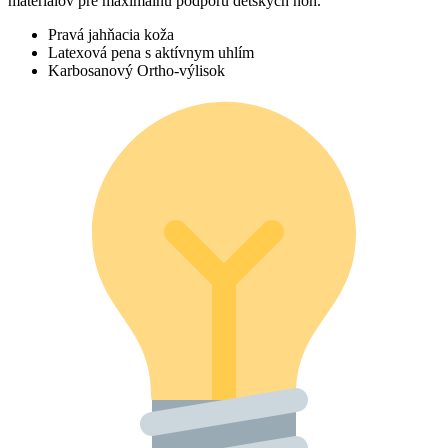
materiálov pre maximálnu podporu detských nôh.
Pravá jahňacia koža
Latexová pena s aktívnym uhlím
Karbosanový Ortho-výlisok