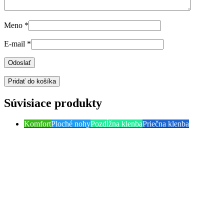
Meno
*
E-mail
*
Pridať do košíka
Súvisiace produkty
Komfort
Ploché nohy
Pozdĺžna klenba
Priečna klenba