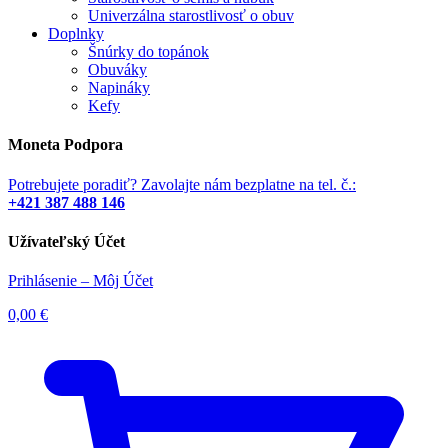
Univerzálna starostlivosť o obuv
Doplnky
Šnúrky do topánok
Obuváky
Napináky
Kefy
Moneta Podpora
Potrebujete poradiť? Zavolajte nám bezplatne na tel. č.:
+421 387 488 146
Užívateľský Účet
Prihlásenie – Môj Účet
0,00
€