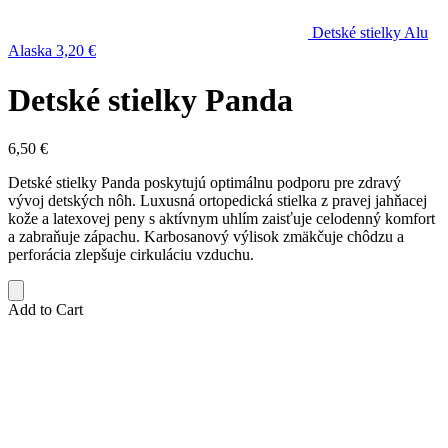
Detské stielky Alu
Alaska
3,20
€
Detské stielky Panda
6,50
€
Detské stielky Panda poskytujú optimálnu podporu pre zdravý
vývoj detských nôh. Luxusná ortopedická stielka z pravej jahňacej
kože a latexovej peny s aktívnym uhlím zaisťuje celodenný komfort
a zabraňuje zápachu. Karbosanový výlisok zmäkčuje chôdzu a
perforácia zlepšuje cirkuláciu vzduchu.
Add to Cart