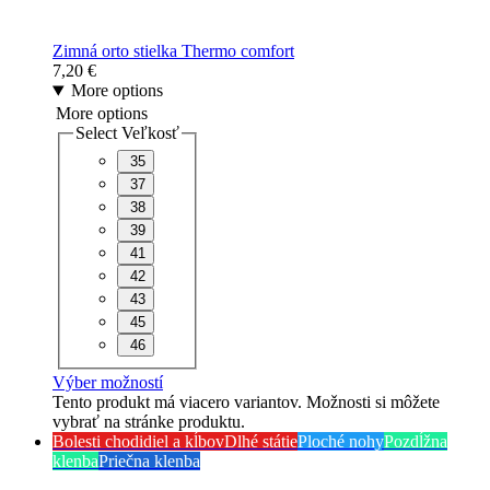
Zimná orto stielka Thermo comfort
7,20
€
More options
More options
Select Veľkosť
35
37
38
39
41
42
43
45
46
Výber možností
Tento produkt má viacero variantov. Možnosti si môžete
vybrať na stránke produktu.
Bolesti chodidiel a kĺbov
Dlhé státie
Ploché nohy
Pozdĺžna
klenba
Priečna klenba