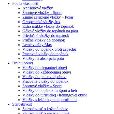
Podľa vlastnosti
Antišokové vložky
Športové vložky – Sport
Zimné zateplené vložky – Polar
Ortopedické vložky lux
Extra mäkké vložky do topánok
Gélové vložky do topánok na pätu
Priedušné vložky do topánok
Pružné vložky do doplnok
Letné vložky Max
Vložky do topánok proti zápachu
Pracovné vložky do topánok
Vložky na absorpciu potu
Druhu obuvi
Vložky do elegantnej obuvi
Vložky do každodennej obuvi
Vložky do pracovnej obuvi
Pracovné vložky do topánok
Športové vložky – Sport
Vložky do topánok na šport a beh
Vložky do turistickej / trekingovej obuvi
Vložky s lekárskym odporúčaním
Starostlivosť
Starostlivosť o koženú obuv
Starostlivosť o semiš a nubuk