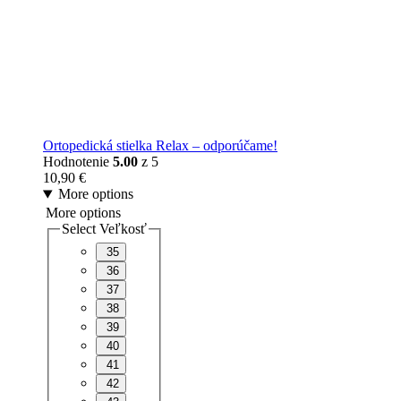
Ortopedická stielka Relax – odporúčame!
Hodnotenie
5.00
z 5
10,90
€
More options
More options
Select Veľkosť
35
36
37
38
39
40
41
42