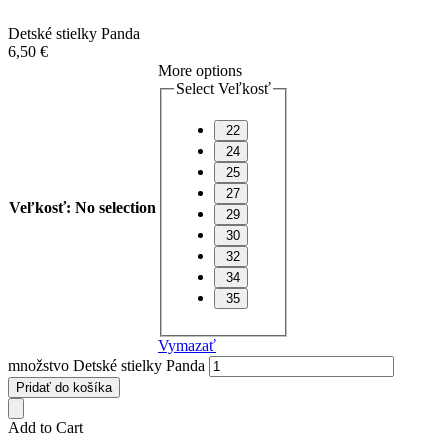
Detské stielky Panda
6,50
€
More options
Select Veľkosť
22
24
25
27
Veľkosť
:
No selection
29
30
32
34
35
Vymazať
množstvo Detské stielky Panda
Pridať do košíka
Add to Cart