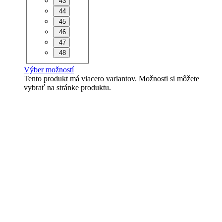
43
44
45
46
47
48
Výber možností
Tento produkt má viacero variantov. Možnosti si môžete
vybrať na stránke produktu.