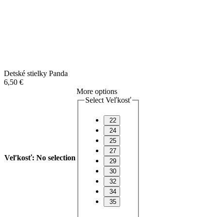
Detské stielky Panda
6,50
€
More options
Select Veľkosť
22
24
25
27
Veľkosť
:
No selection
29
30
32
34
35